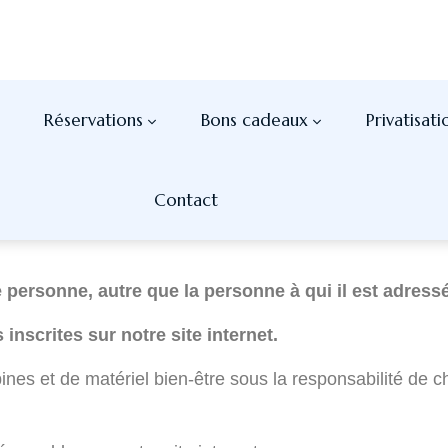
u centre Immersens*hors baby-spa.
e et sous la surveillance de ce dernier.
 minimum 2 mois à 1 an maximum) sont sous la respon
s manipuler.
re site
www.immersens.com
est personnelle et non cess
essitent à la réservation sur le planning d’enregistr
e personne, autre que la personne à qui il est adressé
nscrites sur notre site internet.
ines et de matériel bien-être sous la responsabilité de 