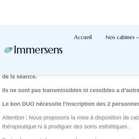
Les mineurs de moins de 10 ans n’ont pas accès a
Les mineurs doivent être accompagnés d’un parent adult
*Les bébés pour l’usage exclusif du Baby-spa ( de
personnel n’est pas habilité à s’en occuper ou à le
La réservation d’une séance en cabine privative sur not
Les Bons cadeaux ne sont pas nominatifs mais ils néc
de la séance.
Ils ne sont pas transmissibles ni cessibles a d’autr
Le bon DUO nécessite l’inscription des 2 personnes i
Attention : Nous proposons la mise à disposition de cab
thérapeutique ni à prodiguer des soins esthétiques .