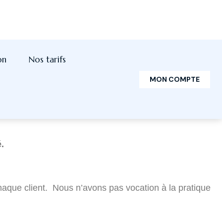
sabilité unique de leurs parents et notre
ible.
er le nom de contact qui pratiquera l’activité lors
.
chaque client. Nous n’avons pas vocation à la pratique