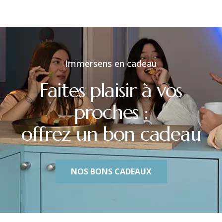
Immersens en cadeau
Faites
plaisir
à
vos
proches
:
offrez
un
bon
cadeau
NOS BONS CADEAUX