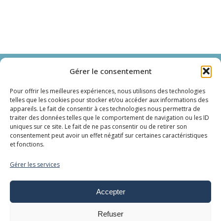
Immersens
Gérer le consentement
Spa et bien-être en cabines privatives
Pour offrir les meilleures expériences, nous utilisons des technologies
telles que les cookies pour stocker et/ou accéder aux informations des
appareils. Le fait de consentir à ces technologies nous permettra de
Cabines
traiter des données telles que le comportement de navigation ou les ID
uniques sur ce site. Le fait de ne pas consentir ou de retirer son
consentement peut avoir un effet négatif sur certaines caractéristiques
Aquabike
et fonctions.
Rouleau infraroll
Gérer les services
Baby Spa
Cocon Spa Jet
Accepter
Cocon Alpha Fuzion
Lit hydromassant
Refuser