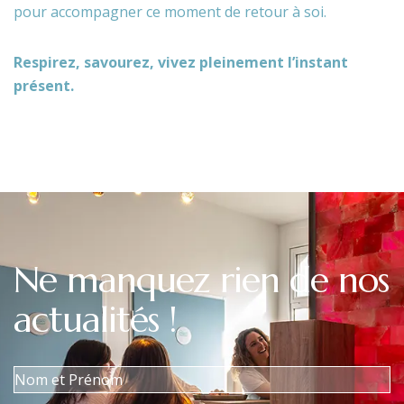
pour accompagner ce moment de retour à soi.
Respirez, savourez, vivez pleinement l’instant
présent.
Ne
manquez
rien
de
nos
actualités
!