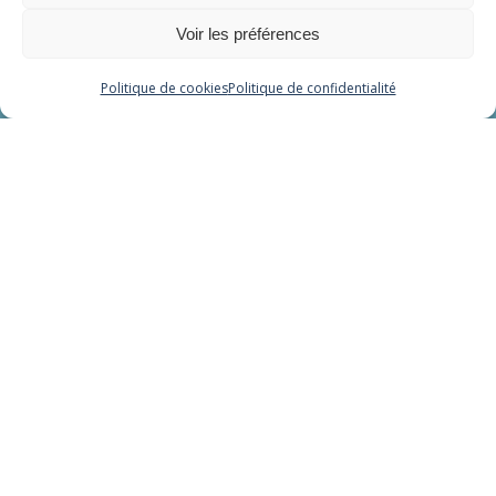
Relaxation aquatique
Voir les préférences
Balnéo - Cryo
Politique de cookies
Politique de confidentialité
Liens
Tarifs
Conditions Générales de Vente
Réglement intérieur
Mentions légales
Politique de confidentialité
Mon compte
Mes réservations
Contact