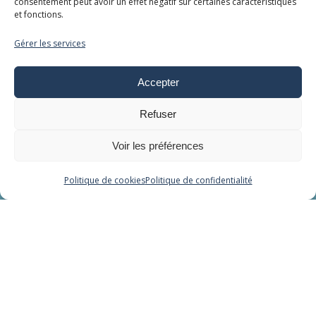
consentement peut avoir un effet négatif sur certaines caractéristiques
Aquabike
et fonctions.
Rouleau infraroll
Gérer les services
Baby Spa
Cocon Spa Jet
Accepter
Cocon Alpha Fuzion
Lit hydromassant
Refuser
Relaxation aquatique
Voir les préférences
Balnéo - Cryo
Politique de cookies
Politique de confidentialité
Liens
Tarifs
Conditions Générales de Vente
Réglement intérieur
Mentions légales
Politique de confidentialité