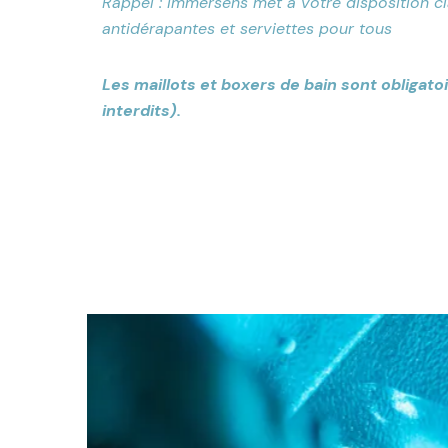
Rappel : Immersens met à votre disposition c
antidérapantes et serviettes pour tous
Les maillots et boxers de bain sont obligato
interdits).