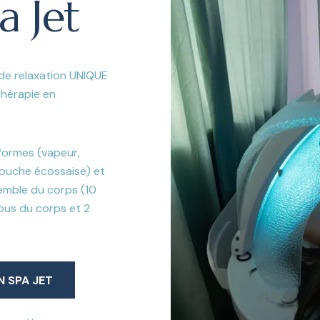
a Jet
de relaxation UNIQUE
thérapie en
 formes (vapeur,
douche écossaise) et
semble du corps (10
ous du corps et 2
N SPA JET
N SPA JET