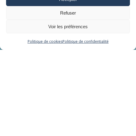
Cocon Alpha Fuzion
Lit hydromassant
Refuser
Relaxation aquatique
Voir les préférences
Balnéo - Cryo
Politique de cookies
Politique de confidentialité
Liens
Tarifs
Conditions Générales de Vente
Réglement intérieur
Mentions légales
Politique de confidentialité
Mon compte
Mes réservations