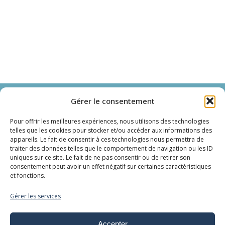
Immersens
Gérer le consentement
Spa et bien-être en cabines privatives
Pour offrir les meilleures expériences, nous utilisons des technologies
telles que les cookies pour stocker et/ou accéder aux informations des
appareils. Le fait de consentir à ces technologies nous permettra de
Cabines
traiter des données telles que le comportement de navigation ou les ID
uniques sur ce site. Le fait de ne pas consentir ou de retirer son
consentement peut avoir un effet négatif sur certaines caractéristiques
Aquabike
et fonctions.
Rouleau infraroll
Gérer les services
Baby Spa
Cocon Spa Jet
Accepter