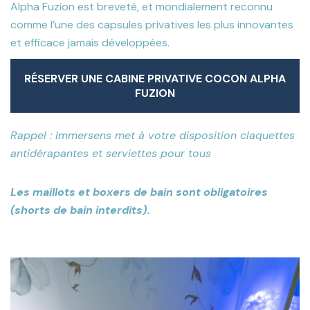
Alpha Fuzion est breveté, et mondialement reconnu
comme l’une des capsules privatives les plus innovantes
et efficace
jamais développées.
RÉSERVER UNE CABINE PRIVATIVE COCON ALPHA
FUZION
RÉSERVER UNE CABINE PRIVATIVE COCON ALPHA
FUZION
Rappel : Immersens met à votre disposition claquettes
antidérapantes et serviettes pour tous
Les maillots et boxers de bain sont obligatoires
(shorts de bain interdits).