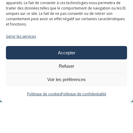
appareils. Le fait de consentir à ces technologies nous permettra de
Cabines
traiter des données telles que le comportement de navigation ou les ID
uniques sur ce site. Le fait de ne pas consentir ou de retirer son
consentement peut avoir un effet négatif sur certaines caractéristiques
Aquabike
et fonctions.
Rouleau infraroll
Gérer les services
Baby Spa
Cocon Spa Jet
Accepter
Cocon Alpha Fuzion
Lit hydromassant
Refuser
Relaxation aquatique
Voir les préférences
Balnéo - Cryo
Politique de cookies
Politique de confidentialité
Liens
Tarifs
Conditions Générales de Vente
Réglement intérieur