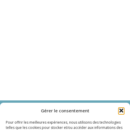
Immersens
Gérer le consentement
Spa et bien-être en cabines privatives
Pour offrir les meilleures expériences, nous utilisons des technologies
telles que les cookies pour stocker et/ou accéder aux informations des